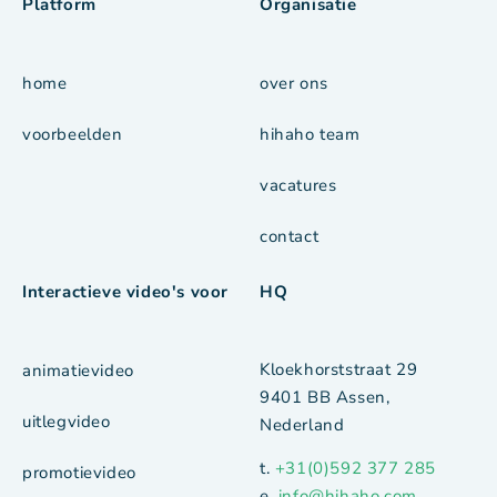
Platform
Organisatie
home
over ons
voorbeelden
hihaho team
vacatures
contact
Interactieve video's voor
HQ
Kloekhorststraat 29
animatievideo
9401 BB Assen,
uitlegvideo
Nederland
t.
+31(0)592 377 285
promotievideo
e.
info@hihaho.com