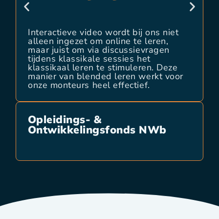
Omdat de deelnemers vantevoren de
video’s al hadden bekeken, kon het
webinar zich richten op de toepassing
van kennis in plaats van het
overdragen van kennis. Daarnaast
kostte het deelnemers geen drie maar
twee dagen tijd om door het
lesprogramma te gaan. De
gemiddelde score voor ons nieuwe
Blended Learning
trainingsprogramma? Een 9,2! We
gaan dit dus zeker verder uitbreiden.
Alex Dowdalls
eigenaar van Axveco