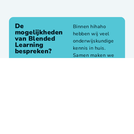
De
Binnen hihaho
mogelijkheden
hebben wij veel
van Blended
onderwijskundige
Learning
kennis in huis.
bespreken?
Samen maken we
helder wat de
kerninformatie is
die een
medewerker moet
leren, wat de
leerdoelen zijn én
wat aan bod moet
komen in de
training. We maken
een raamwerk van