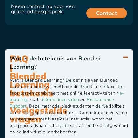
Neem contact op voor een
gratis adviesgesprek.
Contact
FAQ
Wat is de betekenis van Blended
|
Learning?
Blended
Wat is Blended Learning? De definitie van Blended
Learning
Leren: een onderwijsmethode die traditionele face-to-
betekenis
face lessen combineert met online leeractiviteiten /
e-
-
learning
, zoals
interactieve video
en
Performance
Support
. Deze methode biedt studenten de flexibiliteit
Veelgestelde
om in hun eigen tempo te leren. Door interactieve video
vragen
te integreren met klassikale instructie, wordt het
leerproces dynamischer, effectiever en beter afgestemd
op de individuele leerbehoeften.