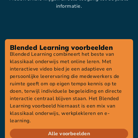
informatie.
Blended Learning voorbeelden
Blended Learning combineert het beste van
klassikaal onderwijs met online leren. Met
interactieve video bied je een adaptieve en
persoonlijke leerervaring die medewerkers de
ruimte geeft om op eigen tempo kennis op te
doen, terwijl individuele begeleiding en directe
interactie centraal blijven staan. Het Blended
Learning voorbeeld hiernaast is een mix van
klassikaal onderwijs, werkplekleren en e-
learning.
Alle voorbeelden