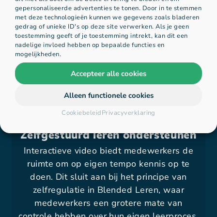
dus minder klassikale bijeenkomsten nodig, wat
gepersonaliseerde advertenties te tonen. Door in te stemmen
lestijd halveert en kosten bespaart.
met deze technologieën kunnen we gegevens zoals bladeren
gedrag of unieke ID's op deze site verwerken. Als je geen
toestemming geeft of je toestemming intrekt, kan dit een
nadelige invloed hebben op bepaalde functies en
mogelijkheden.
Accepteer alle cookies
Voordelen van Blended Learning en
interactieve video
Alleen functionele cookies
Cookiebeleid
Privacyverklaring
Zelfgestuurd leren ondersteunen
Interactieve video biedt medewerkers de
ruimte om op eigen tempo kennis op te
doen. Dit sluit aan bij het principe van
zelfregulatie in Blended Leren, waar
medewerkers een grotere mate van
controle hebben over hun eigen leerproces.