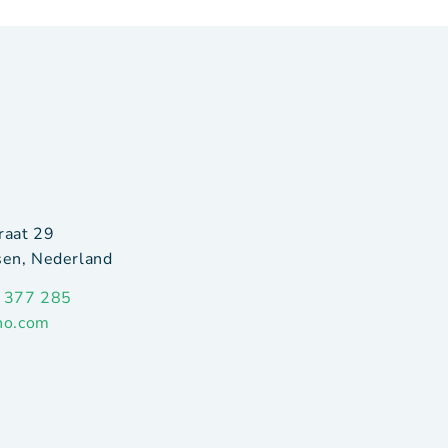
raat 29
en, Nederland
 377 285
ho.com