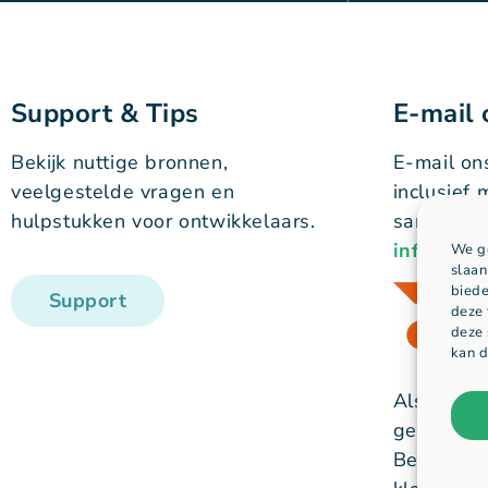
Support & Tips
E-mail 
Bekijk nuttige bronnen,
E-mail on
veelgestelde vragen en
inclusief 
hulpstukken voor ontwikkelaars.
samenwer
info@hih
We ge
slaan
biede
Support
deze 
deze 
kan d
Als lid v
gebonden
Beroep en 