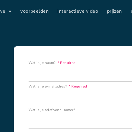
 we
voorbeelden
interactieve video
prijzen
Wat is je naam?
Wat is je e-mailadres?
Wat is je telefoonnummer?