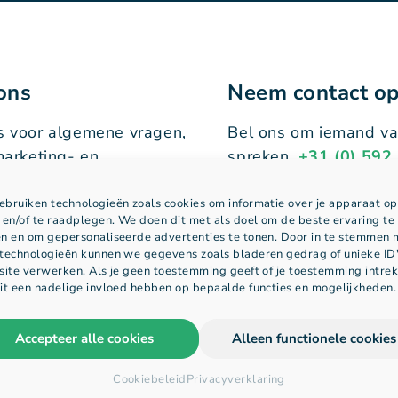
ons
Neem contact o
s voor algemene vragen,
Bel ons om iemand va
marketing- en
spreken.
+31 (0) 592
kingsmogelijkheden.
Kloekhorststraat 29
aho.com
bruiken technologieën zoals cookies om informatie over je apparaat op
CoC: 01166414
 en/of te raadplegen. We doen dit met als doel om de beste ervaring te
n en om gepersonaliseerde advertenties te tonen. Door in te stemmen 
VAT-nr: NL8214945
technologieën kunnen we gegevens zoals bladeren gedrag of unieke ID
Accountnummer (IBAN
site verwerken. Als je geen toestemming geeft of je toestemming intrek
NL81RABO0152883
it een nadelige invloed hebben op bepaalde functies en mogelijkheden.
BIC: RABONL2U
an de NRTO is hihaho
Accepteer alle cookies
Alleen functionele cookies
 aan de ‘Gedragscode
Bedrijf (zakelijke
Cookiebeleid
Privacyverklaring