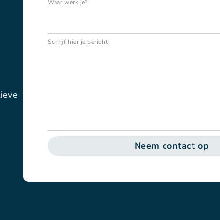
Waar werk je?
Schrijf hier je bericht
tieve
Neem contact op