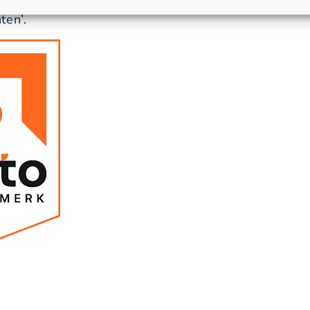
 en de ‘Gedragscode
en’.