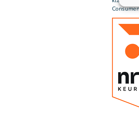
klanten)’
Consument