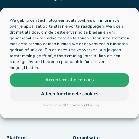
Benieuwd hoe jij jouw leermateriaal kunt
optimaliseren? Neem
contact
met ons op.
We gebruiken technologieën zoals cookies om informatie
over je apparaat op te slaan en/of te raadplegen. We doen
dit met als doel om de beste ervaring te bieden en om
gepersonaliseerde advertenties te tonen. Door in te stemmen
met deze technologieën kunnen we gegevens zoals bladeren
Kom in contact
gedrag of unieke ID's op deze site verwerken. Als je geen
toestemming geeft of je toestemming intrekt, kan dit een
nadelige invloed hebben op bepaalde functies en
mogelijkheden.
Accepteer alle cookies
Alleen functionele cookies
Cookiebeleid
Privacyverklaring
Platform
Organisatie