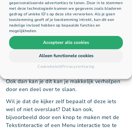
de video
gepersonaliseerde advertenties te tonen. Door in te stemmen
met deze technologieën kunnen we gegevens zoals bladeren
gedrag of unieke ID's op deze site verwerken. Als je geen
toestemming geeft of je toestemming intrekt, kan dit een
Met de Spring naar interactie bepaal jij wat de
nadelige invloed hebben op bepaalde functies en
kijker ziet. Wanneer jij instelt dat een deel
mogelijkheden.
moet worden overgeslagen, doet de video dit
Accepteer alle cookies
automatisch. Zo kan je een lange YouTube-
video eenvoudig inkorten!
Alleen functionele cookies
Misschien heb je een foutje gemaakt bij de
Cookiebeleid
Privacyverklaring
montage, of is een scène niet actueel meer.
Ook dan kan je dit kan je makkelijk verhelpen
door een deel over te slaan.
Wil je dat de kijker zelf bepaalt of deze iets
wel of niet overslaat? Dat kan ook,
bijvoorbeeld door een knop te maken met de
Tekstinteractie of een Menu interactie toe te