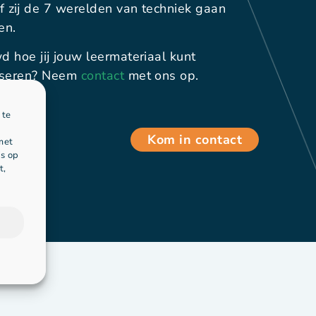
of zij de 7 werelden van techniek gaan
en.
 hoe jij jouw leermateriaal kunt
iseren? Neem
contact
met ons op.
 te
Kom in contact
met
's op
t,