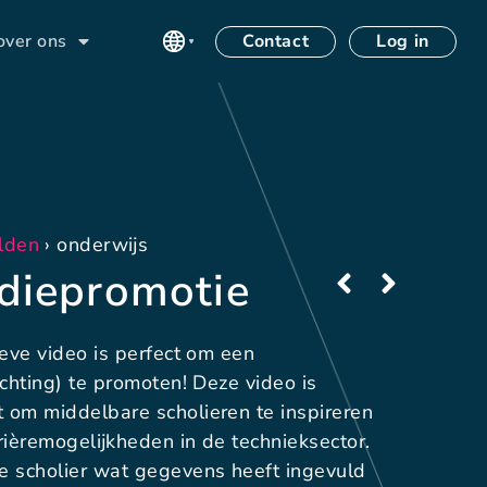
Contact
Log in
over ons
lden
›
onderwijs
diepromotie
ieve video is perfect om een
ichting) te promoten! Deze video is
 om middelbare scholieren te inspireren
rièremogelijkheden in de technieksector.
e scholier wat gegevens heeft ingevuld