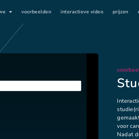
 we
voorbeelden
interactieve video
prijzen
voorbee
Stu
Interact
studie(r
gemaakt
voor car
Nadat d