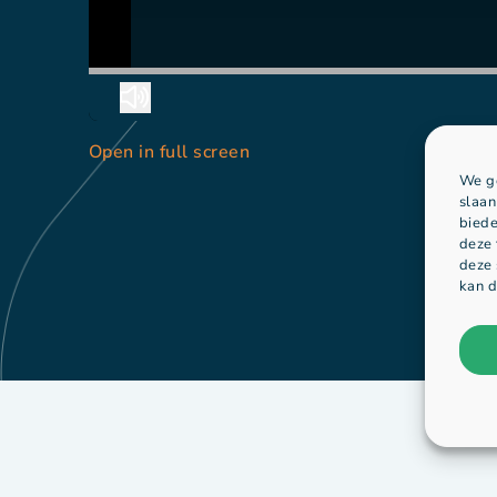
Open in full screen
We ge
slaan
biede
deze 
deze 
kan d