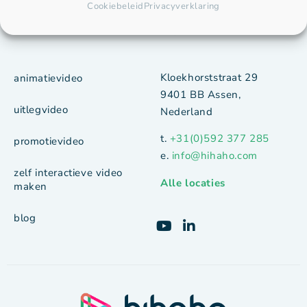
Cookiebeleid
Privacyverklaring
Interactieve video's voor
HQ
Kloekhorststraat 29
animatievideo
9401 BB Assen,
uitlegvideo
Nederland
t.
+31(0)592 377 285
promotievideo
e.
info@hihaho.com
zelf interactieve video
Alle locaties
maken
blog