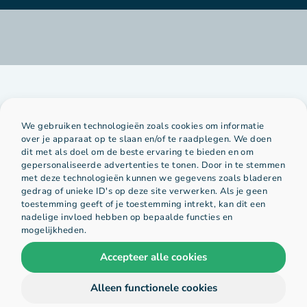
We gebruiken technologieën zoals cookies om informatie
over je apparaat op te slaan en/of te raadplegen. We doen
dit met als doel om de beste ervaring te bieden en om
Platform
Organisatie
gepersonaliseerde advertenties te tonen. Door in te stemmen
met deze technologieën kunnen we gegevens zoals bladeren
gedrag of unieke ID's op deze site verwerken. Als je geen
toestemming geeft of je toestemming intrekt, kan dit een
home
over ons
nadelige invloed hebben op bepaalde functies en
mogelijkheden.
voorbeelden
hihaho team
Accepteer alle cookies
vacatures
Alleen functionele cookies
contact