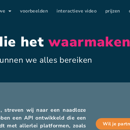
 we
voorbeelden
interactieve video
prijzen
die het
waarmake
unnen we alles bereiken
, streven wij naar een naadloze
bben een API ontwikkeld die een
Wil je part
t met allerlei platformen, zoals