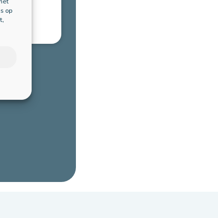
met
's op
t,