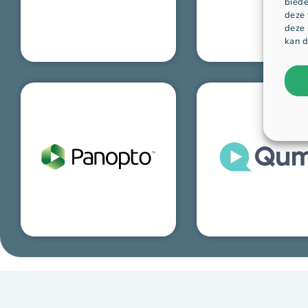
biede
deze 
deze 
kan d