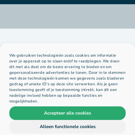
We gebruiken technologieën zoals cookies om informatie
over je apparaat op te slaan en/of te raadplegen. We doen
dit met als doel om de beste ervaring te bieden en om
Platform
Organisatie
gepersonaliseerde advertenties te tonen. Door in te stemmen
met deze technologieën kunnen we gegevens zoals bladeren
gedrag of unieke ID's op deze site verwerken. Als je geen
toestemming geeft of je toestemming intrekt, kan dit een
home
over ons
nadelige invloed hebben op bepaalde functies en
mogelijkheden.
voorbeelden
hihaho team
Accepteer alle cookies
vacatures
Alleen functionele cookies
contact