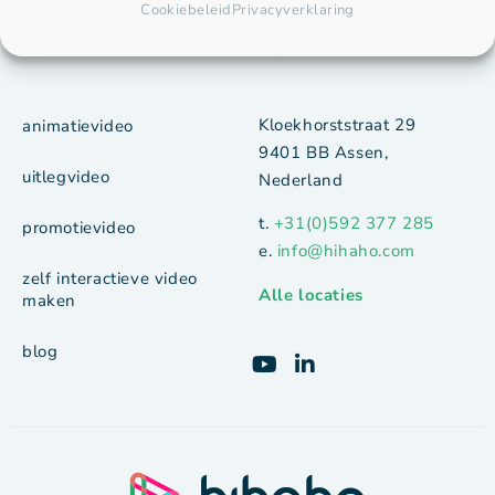
Cookiebeleid
Privacyverklaring
Interactieve video's voor
HQ
Kloekhorststraat 29
animatievideo
9401 BB Assen,
uitlegvideo
Nederland
t.
+31(0)592 377 285
promotievideo
e.
info@hihaho.com
zelf interactieve video
Alle locaties
maken
blog