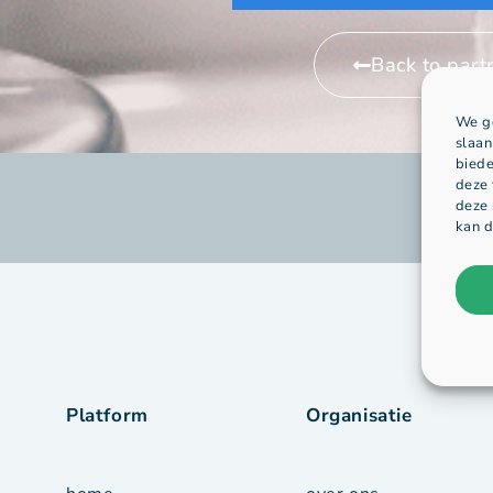
Back to part
We ge
slaan
biede
deze 
deze 
kan d
Platform
Organisatie