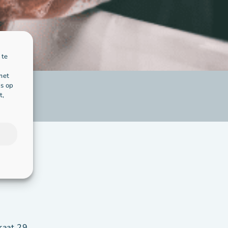
 te
met
's op
t,
raat 29