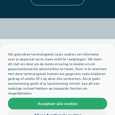
We gebruiken technologieën zoals cookies om informatie
over je apparaat op te slaan en/of te raadplegen. We doen
dit met als doel om de beste ervaring te bieden en om
gepersonaliseerde advertenties te tonen. Door in te stemmen
Platform
Organisatie
met deze technologieën kunnen we gegevens zoals bladeren
gedrag of unieke ID's op deze site verwerken. Als je geen
toestemming geeft of je toestemming intrekt, kan dit een
nadelige invloed hebben op bepaalde functies en
home
over ons
mogelijkheden.
Accepteer alle cookies
voorbeelden
hihaho team