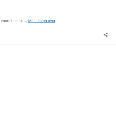
Video
 vooruit helpt. …
Meer lezen over
op
maat